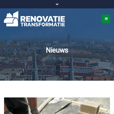
Bel ons voor info 0294 - 74 50 70
beurs@54events.nl
Nieuws