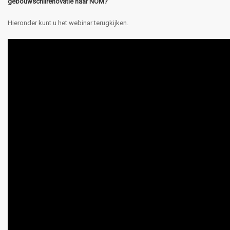
gebouwschilrenovatie naar NOM?'
Hieronder kunt u het webinar terugkijken.